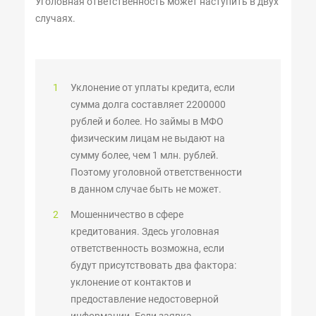
Уголовная ответственность может наступить в двух
случаях.
Уклонение от уплаты кредита, если
сумма долга составляет 2200000
рублей и более. Но займы в МФО
физическим лицам не выдают на
8 (499) 302-70-12
сумму более, чем 1 млн. рублей.
Поэтому уголовной ответственности
График работы горячей линии:
в данном случае быть не может.
Пн-Вс:
6:00-22:00
по Мск.
Мошенничество в сфере
ПОЗВОНИТЬ
кредитования. Здесь уголовная
ответственность возможна, если
будут присутствовать два фактора:
уклонение от контактов и
предоставление недостоверной
информации. Если заявка