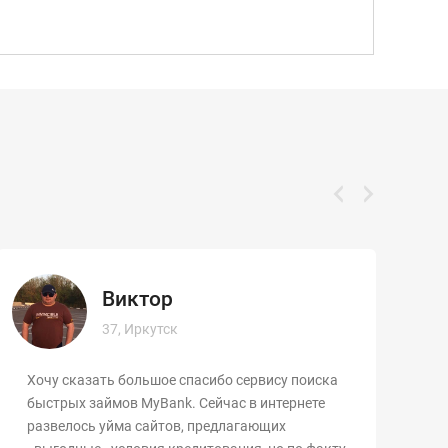
Виктор
37, Иркутск
Хочу сказать большое спасибо сервису поиска
К
быстрых займов MyBank. Сейчас в интернете
з
развелось уйма сайтов, предлагающих
С