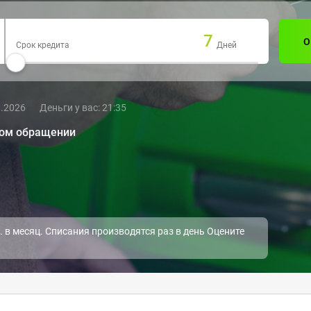
7
О
Срок кредита
Дней
8.2026
Деньги у вас:
21:35
вом обращении
 в месяц. Списания производятся раз в день Оцените