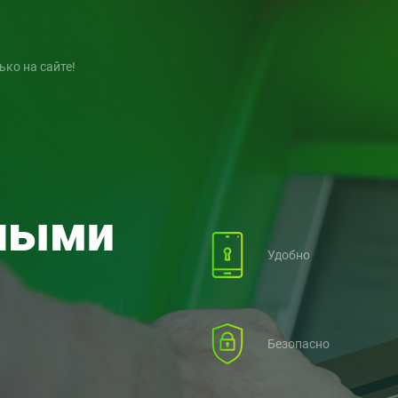
5 000
7
Руб.
Срок кредита
Дне
ко на сайте!
ными
Удобно
Безопасно