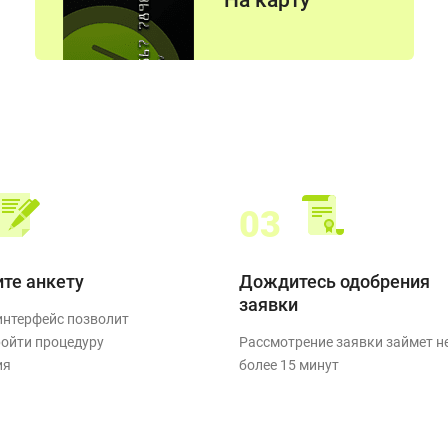
На карту
График работы горячей линии:
Пн-Вс:
6:00-22:00
по Мск.
ПОЗВОНИТЬ
03
те анкету
Дождитесь одобрения
заявки
интерфейс позволит
ойти процедуру
Рассмотрение заявки займет н
ия
более 15 минут